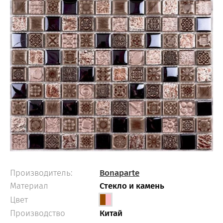
Производитель:
Bonaparte
Материал
Стекло и камень
Цвет
Производство
Китай