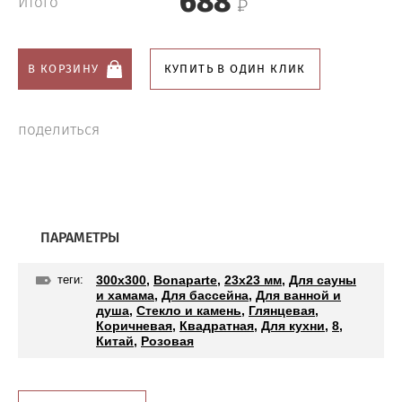
688
Итого
В КОРЗИНУ
КУПИТЬ В ОДИН КЛИК
поделиться
ПАРАМЕТРЫ
теги:
300x300
,
Bonaparte
,
23x23 мм
,
Для сауны
и хамама
,
Для бассейна
,
Для ванной и
душа
,
Стекло и камень
,
Глянцевая
,
Коричневая
,
Квадратная
,
Для кухни
,
8
,
Китай
,
Розовая