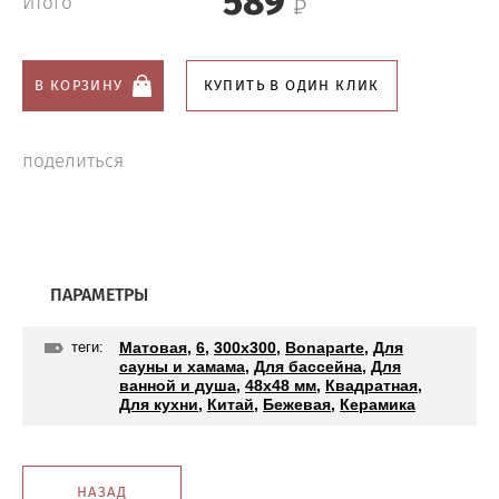
589
Итого
В КОРЗИНУ
КУПИТЬ В ОДИН КЛИК
поделиться
ПАРАМЕТРЫ
теги:
Матовая
,
6
,
300x300
,
Bonaparte
,
Для
сауны и хамама
,
Для бассейна
,
Для
ванной и душа
,
48x48 мм
,
Квадратная
,
Для кухни
,
Китай
,
Бежевая
,
Керамика
НАЗАД