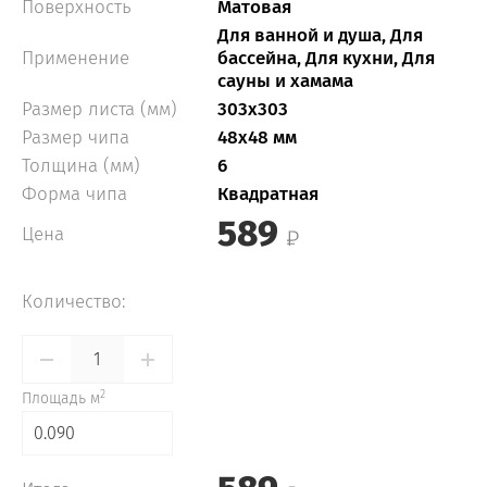
Поверхность
Матовая
Для ванной и душа, Для
Применение
бассейна, Для кухни, Для
сауны и хамама
Размер листа (мм)
303x303
Размер чипа
48x48 мм
Толщина (мм)
6
Форма чипа
Квадратная
589
Цена
Количество:
2
Площадь м
0.090