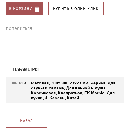
В КОРЗИНУ
КУПИТЬ В ОДИН КЛИК
поделиться
ПАРАМЕТРЫ
теги:
Матовая
,
300x300
,
23x23 мм
,
Черная
,
Для
сауны и хамама
,
Для ванной и душа
,
Коричневая
,
Квадратная
,
FK Marble
,
Для
кухни
,
4
,
Камень
,
Китай
НАЗАД