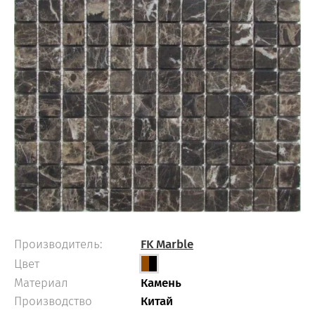
Производитель:
FK Marble
Цвет
Материал
Камень
Производство
Китай